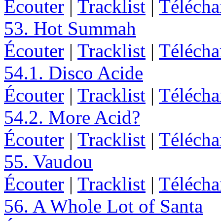
Écouter
|
Tracklist
|
Télécha
53. Hot Summah
Écouter
|
Tracklist
|
Télécha
54.1. Disco Acide
Écouter
|
Tracklist
|
Télécha
54.2. More Acid?
Écouter
|
Tracklist
|
Télécha
55. Vaudou
Écouter
|
Tracklist
|
Télécha
56. A Whole Lot of Santa