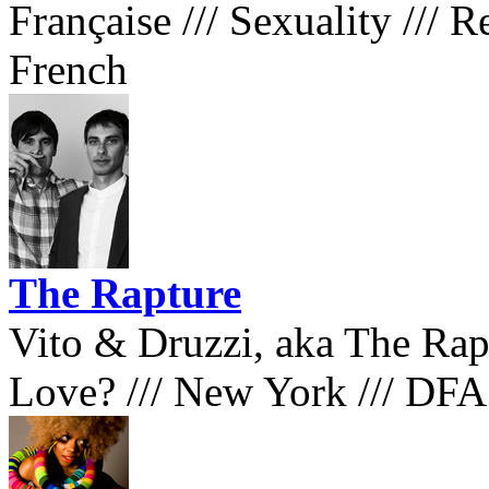
Française
///
Sexuality
///
Re
French
The Rapture
Vito & Druzzi, aka The Rap
Love?
///
New York
///
DF