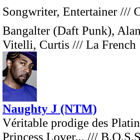
Songwriter, Entertainer
///

Bangalter (Daft Punk), Ala
Vitelli, Curtis
///
La French
Naughty J (NTM)
Véritable prodige des Plati
Princess Lover...
///
B.O.S.