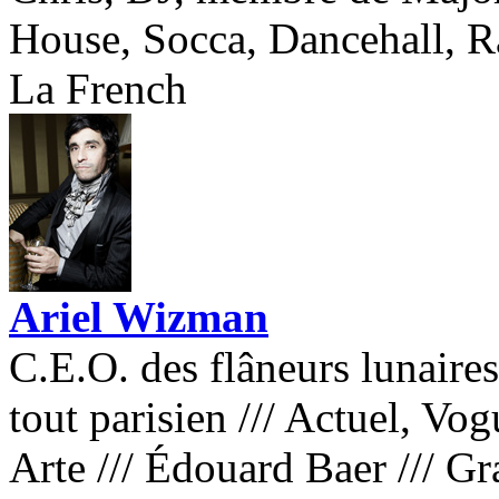
House, Socca, Dancehall, Ra
La French
Ariel Wizman
C.E.O. des flâneurs lunaire
tout parisien
///
Actuel, Vog
Arte
///
Édouard Baer
///
Gra