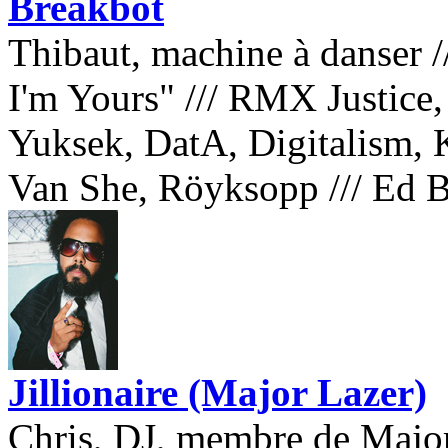
Breakbot
Thibaut, machine à danser
/
I'm Yours"
///
RMX Justice, S
Yuksek, DatA, Digitalism,
Van She, Röyksopp
///
Ed B
Jillionaire (Major Lazer)
Chris, DJ, membre de Major 