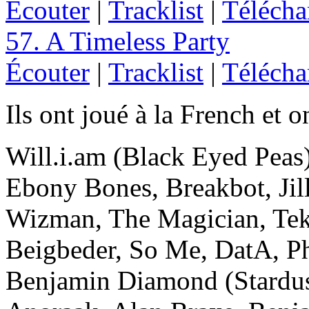
Écouter
|
Tracklist
|
Télécha
57. A Timeless Party
Écouter
|
Tracklist
|
Télécha
Ils ont joué à la French et o
Will.i.am (Black Eyed Peas)
Ebony Bones, Breakbot, Jill
Wizman, The Magician, Tek
Beigbeder, So Me, DatA, Ph
Benjamin Diamond (Stardu