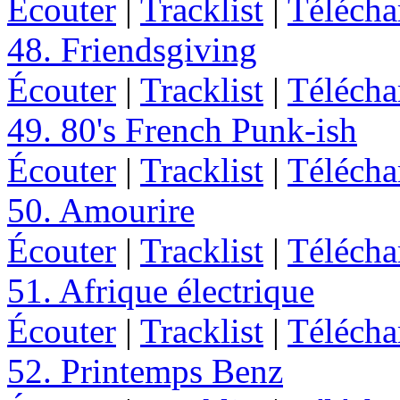
Écouter
|
Tracklist
|
Télécha
48. Friendsgiving
Écouter
|
Tracklist
|
Télécha
49. 80's French Punk-ish
Écouter
|
Tracklist
|
Télécha
50. Amourire
Écouter
|
Tracklist
|
Télécha
51. Afrique électrique
Écouter
|
Tracklist
|
Télécha
52. Printemps Benz