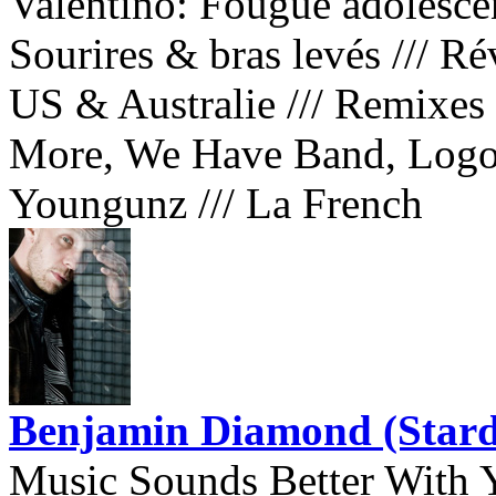
Valentino: Fougue adolescen
Sourires & bras levés
///
Ré
US & Australie
///
Remixes 
More, We Have Band, Log
Youngunz
///
La French
Benjamin Diamond (Stard
Music Sounds Better With