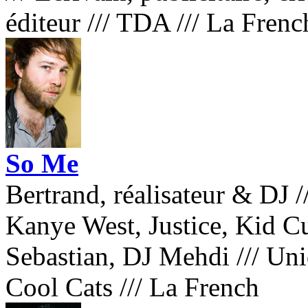
éditeur
///
TDA
///
La Frenc
So Me
Bertrand, réalisateur & DJ
/
Kanye West, Justice, Kid C
Sebastian, DJ Mehdi
///
Uniq
Cool Cats
///
La French