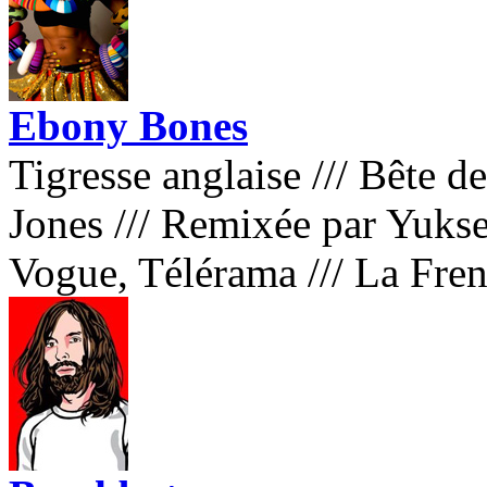
Ebony Bones
Tigresse anglaise
///
Bête de
Jones
///
Remixée par Yukse
Vogue, Télérama
///
La Fre