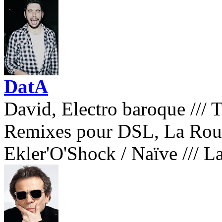
DatA
David, Electro baroque
///
T
Remixes pour DSL, La Roux
Ekler'O'Shock / Naïve
///
La