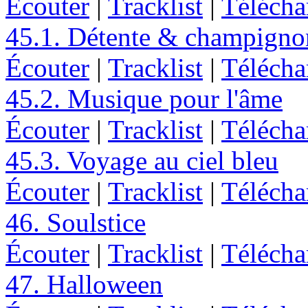
Écouter
|
Tracklist
|
Télécha
45.1. Détente & champigno
Écouter
|
Tracklist
|
Télécha
45.2. Musique pour l'âme
Écouter
|
Tracklist
|
Télécha
45.3. Voyage au ciel bleu
Écouter
|
Tracklist
|
Télécha
46. Soulstice
Écouter
|
Tracklist
|
Télécha
47. Halloween