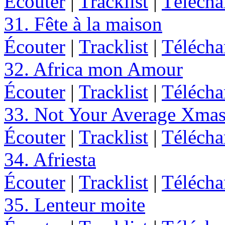
Écouter
|
Tracklist
|
Télécha
31. Fête à la maison
Écouter
|
Tracklist
|
Télécha
32. Africa mon Amour
Écouter
|
Tracklist
|
Télécha
33. Not Your Average Xma
Écouter
|
Tracklist
|
Télécha
34. Afriesta
Écouter
|
Tracklist
|
Télécha
35. Lenteur moite