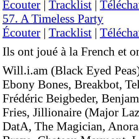
Écouter
|
Tracklist
|
Télécha
57. A Timeless Party
Écouter
|
Tracklist
|
Télécha
Ils ont joué à la French et o
Will.i.am (Black Eyed Peas)
Ebony Bones, Breakbot, Te
Frédéric Beigbeder, Benjam
Fries, Jillionaire (Major L
DatA, The Magician, Anoraa