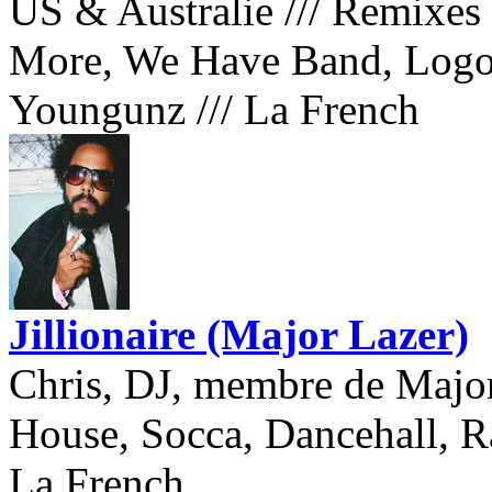
US & Australie
///
Remixes 
More, We Have Band, Log
Youngunz
///
La French
Jillionaire (Major Lazer)
Chris, DJ, membre de Major 
House, Socca, Dancehall, Ra
La French