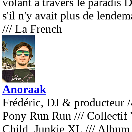
volant à travers le paradis 
s'il n'y avait plus de lende
///
La French
Anoraak
Frédéric, DJ & producteur
/
Pony Run Run
///
Collectif 
Child, Junkie XL
///
Album 