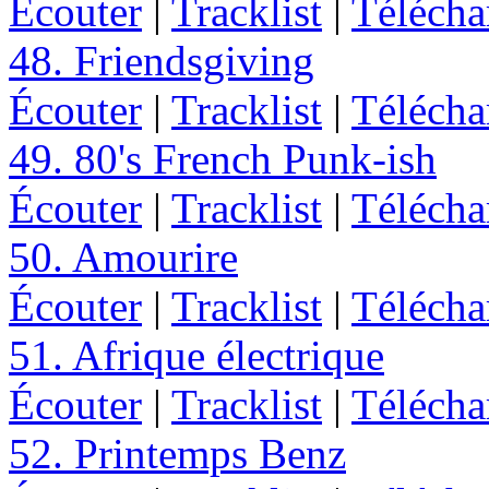
Écouter
|
Tracklist
|
Télécha
48. Friendsgiving
Écouter
|
Tracklist
|
Télécha
49. 80's French Punk-ish
Écouter
|
Tracklist
|
Télécha
50. Amourire
Écouter
|
Tracklist
|
Télécha
51. Afrique électrique
Écouter
|
Tracklist
|
Télécha
52. Printemps Benz