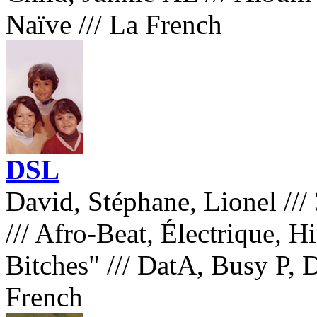
Naïve
///
La French
DSL
David, Stéphane, Lionel
///
///
Afro-Beat, Électrique, 
Bitches"
///
DatA, Busy P, D
French