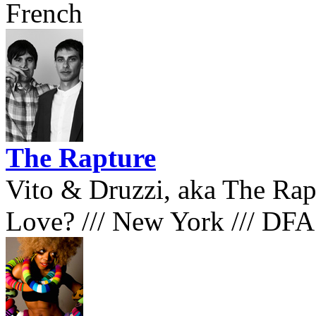
French
The Rapture
Vito & Druzzi, aka The Rap
Love?
///
New York
///
DF