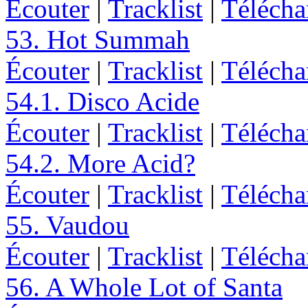
Écouter
|
Tracklist
|
Télécha
53. Hot Summah
Écouter
|
Tracklist
|
Télécha
54.1. Disco Acide
Écouter
|
Tracklist
|
Télécha
54.2. More Acid?
Écouter
|
Tracklist
|
Télécha
55. Vaudou
Écouter
|
Tracklist
|
Télécha
56. A Whole Lot of Santa