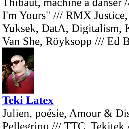
Thibaut, machine à danser
/
I'm Yours"
///
RMX Justice, S
Yuksek, DatA, Digitalism,
Van She, Röyksopp
///
Ed B
Teki Latex
Julien, poésie, Amour & Di
Pellegrino
///
TTC, Tekitek