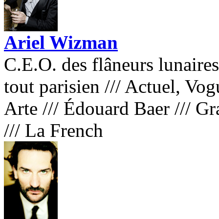
Ariel Wizman
C.E.O. des flâneurs lunaire
tout parisien
///
Actuel, Vog
Arte
///
Édouard Baer
///
Gra
///
La French