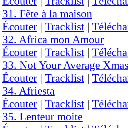
Écouter
|
Tracklist
|
Télécha
31. Fête à la maison
Écouter
|
Tracklist
|
Télécha
32. Africa mon Amour
Écouter
|
Tracklist
|
Télécha
33. Not Your Average Xma
Écouter
|
Tracklist
|
Télécha
34. Afriesta
Écouter
|
Tracklist
|
Télécha
35. Lenteur moite