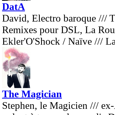
DatA
David, Electro baroque
///
T
Remixes pour DSL, La Roux
Ekler'O'Shock / Naïve
///
La
The Magician
Stephen, le Magicien
///
ex-