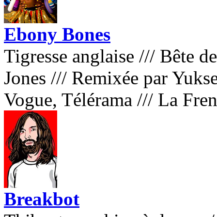
Ebony Bones
Tigresse anglaise
///
Bête de
Jones
///
Remixée par Yukse
Vogue, Télérama
///
La Fre
Breakbot