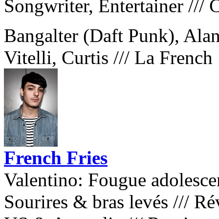
Songwriter, Entertainer
///

Bangalter (Daft Punk), Ala
Vitelli, Curtis
///
La French
French Fries
Valentino: Fougue adolescen
Sourires & bras levés
///
Ré