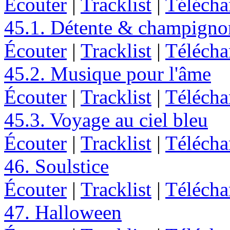
Écouter
|
Tracklist
|
Télécha
45.1. Détente & champigno
Écouter
|
Tracklist
|
Télécha
45.2. Musique pour l'âme
Écouter
|
Tracklist
|
Télécha
45.3. Voyage au ciel bleu
Écouter
|
Tracklist
|
Télécha
46. Soulstice
Écouter
|
Tracklist
|
Télécha
47. Halloween