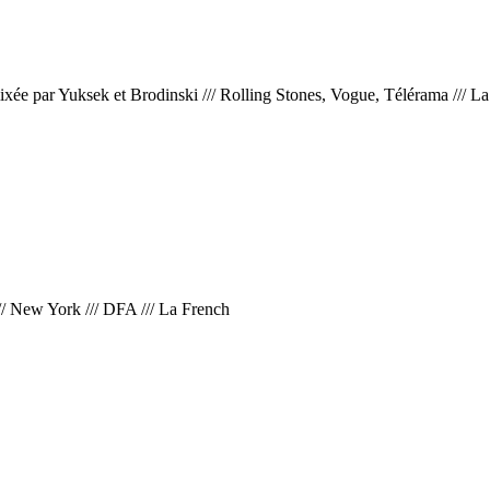
xée par Yuksek et Brodinski
///
Rolling Stones, Vogue, Télérama
///
La
//
New York
///
DFA
///
La French