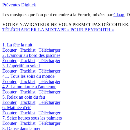
Préventes Digitick
Les musiques que l'on peut entendre à la French, mixées par
Claap
, D
VOTRE NAVIGATEUR NE VOUS PERMET PAS D'ÉCOUTER.
TÉLÉCHARGER LA MIXTAPE « POUR BEYROUTH »
.
1. La fête la nuit
Écouter
|
Tracklist
|
Télécharger
2. L'amour au bord des piscines
Écouter
|
Tracklist
|
Télécharger
3. L'apéritif au soleil
Écouter
|
Tracklist
|
Télécharger
4.1. Tous les soirs du monde
Écouter
|
Tracklist
|
Télécharger
4.2. La moutarde à l'ancienne
Écouter
|
Tracklist
|
Télécharger
5. Relax au coin du feu
Écouter
|
Tracklist
|
Télécharger
6. Matinée d'été
Écouter
|
Tracklist
|
Télécharger
7. Seize heures sous les palmiers
Écouter
|
Tracklist
|
Télécharger
8. Danse dans la mer