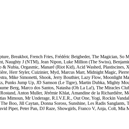
apture, Breakbot, French Fries, Frédéric Beigbeder, The Magician, So
ont, Naughty J (NTM), Jean Nipon, Luke Million (The Swiss), Benjami
 & Nubia, Orgasmic, Manaré (Riot Kid), Acid Washed, Plastiscines, 
ère, Herr Styler, Cuizinier, Myd, Marcus Marr, Midnight Magic, Pierr
tra, Mike Simonetti, Shook, Jerry Bouthier, Lazy Flow, Moonlight Mat
ocks, Punks Jump Up, JD Samson (Le Tigre), Martin Dubka, Mighty Mou
aume Berg, Marco dos Santos, Natasha (Oh La La!), The Miracles Club
stand, Anton Muller, Jérémie Khlat, Amandine de la Richardière, Mell
ttias Mimoun, Mr Underage, R.I.V.E.R., Out One, Yogi, Rockin Vandal,
e Boo, Jill Caytan, Donna Soross, Sunshine, Les Radis Sanglants, Th
id Piper, Peter Pan, DJ Raze, Showgirls, Franco V, Anja, Colt, Mia M