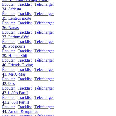
Écouter
|
Tracklist
|
Télécharger
34. Afriesta
Écouter
|
Tracklist
|
Télécharger
35. Lenteur moite
Écouter
|
Tracklist
|
Télécharger
36. Nanas
Écouter
|
Tracklist
|
Télécharger
37. Parfum d'été
Écouter
|
Tracklist
|
Télécharger
38. Pot-pourri
Écouter
|
Tracklist
|
Télécharger
39. Hippie Shit
Écouter
|
Tracklist
|
Télécharger
40. Friends Giving
Écouter
|
Tracklist
|
Télécharger
41. Mi-X-Mas
Écouter
|
Tracklist
|
Télécharger
42. 90's
Écouter
|
Tracklist
|
Télécharger
43.1. 80's Part I
Écouter
|
Tracklist
|
Télécharger
43.2. 80's Part II
Écouter
|
Tracklist
|
Télécharger
44. Amour & ruptures