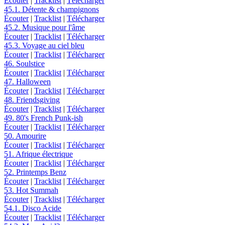
Écouter
|
Tracklist
|
Télécharger
45.1. Détente & champignons
Écouter
|
Tracklist
|
Télécharger
45.2. Musique pour l'âme
Écouter
|
Tracklist
|
Télécharger
45.3. Voyage au ciel bleu
Écouter
|
Tracklist
|
Télécharger
46. Soulstice
Écouter
|
Tracklist
|
Télécharger
47. Halloween
Écouter
|
Tracklist
|
Télécharger
48. Friendsgiving
Écouter
|
Tracklist
|
Télécharger
49. 80's French Punk-ish
Écouter
|
Tracklist
|
Télécharger
50. Amourire
Écouter
|
Tracklist
|
Télécharger
51. Afrique électrique
Écouter
|
Tracklist
|
Télécharger
52. Printemps Benz
Écouter
|
Tracklist
|
Télécharger
53. Hot Summah
Écouter
|
Tracklist
|
Télécharger
54.1. Disco Acide
Écouter
|
Tracklist
|
Télécharger