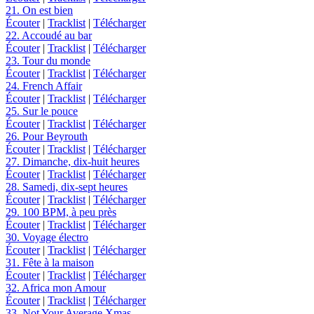
21. On est bien
Écouter
|
Tracklist
|
Télécharger
22. Accoudé au bar
Écouter
|
Tracklist
|
Télécharger
23. Tour du monde
Écouter
|
Tracklist
|
Télécharger
24. French Affair
Écouter
|
Tracklist
|
Télécharger
25. Sur le pouce
Écouter
|
Tracklist
|
Télécharger
26. Pour Beyrouth
Écouter
|
Tracklist
|
Télécharger
27. Dimanche, dix-huit heures
Écouter
|
Tracklist
|
Télécharger
28. Samedi, dix-sept heures
Écouter
|
Tracklist
|
Télécharger
29. 100 BPM, à peu près
Écouter
|
Tracklist
|
Télécharger
30. Voyage électro
Écouter
|
Tracklist
|
Télécharger
31. Fête à la maison
Écouter
|
Tracklist
|
Télécharger
32. Africa mon Amour
Écouter
|
Tracklist
|
Télécharger
33. Not Your Average Xmas