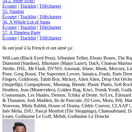
54.2. More Acid?
Écouter
|
Tracklist
|
Télécharger
55. Vaudou
Écouter
|
Tracklist
|
Télécharger
56. A Whole Lot of Santa
Écouter
|
Tracklist
|
Télécharger
57. A Timeless Party
Écouter
|
Tracklist
|
Télécharger
Ils ont joué à la French et ont aimé ça:
Will.i.am (Black Eyed Peas), Sébastien Tellier, Ebony Bones, The R
Diamond (Stardust), Jillionaire (Major Lazer), DatA, Chateau Marm
Strobe, DSL, Mr Flash, DVNO, Anoraak, Irfane, Munk, Mercury, Lio
Pone, Greg Boust, The Supermen Lovers, Jamaica, Feadz, Paris Derni
Fingers, Goldroom, Tahiti Boy, Mickey, Alien Alien, Drop Out Orches
(Stupeflip), Compuphonic, Mustang, Blende, Plastic Plates, Soft R
Heathen, Jean (Montevideo), Golden Bug, Kiwi, Tronik Youth, Guill
Cosmonauts, Les Shades, Demon, Tchiky al Dente, So'Lex, Édouard Ro
& Thanaton, Josh Madden, Ilo de Pancrate, DJ Gero, Moru, Péli, Ma
Nouveau, Misty Rabbit, House of Drama, Cédric Couvez, CLAAP !, Th
Inès Melia, DJU, Pascal Monfort (The Shoppings), Chateaubriand, Dav
Leam, Guillaume Le Goff, Mehdi, Guillaume Le Donche