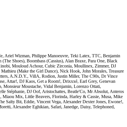
 Me, Ariel Wizman, Philippe Manoeuvre, Teki Latex, TTC, Benjamin
n (The Shoes), Boombass (Cassius), Alan Braxe, Para One, Black
Xinobi, Mouloud Achour, Cubic Zirconia, Moullinex, Zimmer, DJ
e Mathieu (Make the Girl Dance), Nick Hook, John Morales, Treasure
ters, A.N.D.Y., VillA, Rodion, Justin Miller, The C90s, Dr Vince
se, Attar!, DJ Kaos, Get a Room!, Drixxxé, Earl Grey, Genevan
, Monsieur Moustache, Vidal Benjamin, Lorenzo Ottati,
e Stéphanie, DJ Oof, Aristochattes, Beatle'Co, Mr Absolut, Anteros
 Miaou Mix, Little Beavers, Florinda, Harley & Cassie, Musa, Mike
e Salty Bit, Eddie, Vincent Vega, Alexander Dexter Jones, Ewone!,
oretti, Alexandre Eghikian, Safari, Janedge, Daisy, Telephoned,