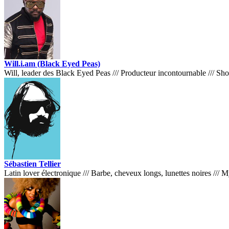
Will.i.am (Black Eyed Peas)
Will, leader des Black Eyed Peas
///
Producteur incontournable
///
Sho
Sébastien Tellier
Latin lover électronique
///
Barbe, cheveux longs, lunettes noires
///
My