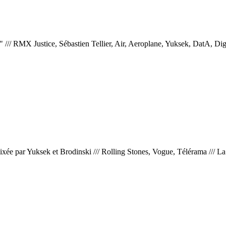
s"
///
RMX Justice, Sébastien Tellier, Air, Aeroplane, Yuksek, DatA, 
xée par Yuksek et Brodinski
///
Rolling Stones, Vogue, Télérama
///
La