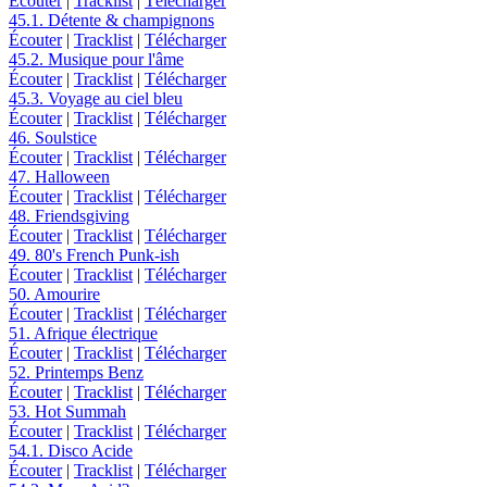
Écouter
|
Tracklist
|
Télécharger
45.1. Détente & champignons
Écouter
|
Tracklist
|
Télécharger
45.2. Musique pour l'âme
Écouter
|
Tracklist
|
Télécharger
45.3. Voyage au ciel bleu
Écouter
|
Tracklist
|
Télécharger
46. Soulstice
Écouter
|
Tracklist
|
Télécharger
47. Halloween
Écouter
|
Tracklist
|
Télécharger
48. Friendsgiving
Écouter
|
Tracklist
|
Télécharger
49. 80's French Punk-ish
Écouter
|
Tracklist
|
Télécharger
50. Amourire
Écouter
|
Tracklist
|
Télécharger
51. Afrique électrique
Écouter
|
Tracklist
|
Télécharger
52. Printemps Benz
Écouter
|
Tracklist
|
Télécharger
53. Hot Summah
Écouter
|
Tracklist
|
Télécharger
54.1. Disco Acide
Écouter
|
Tracklist
|
Télécharger