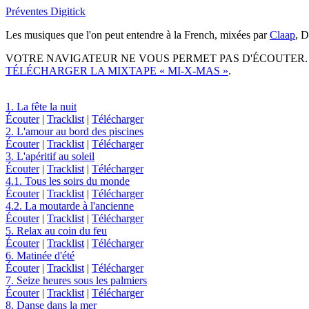
Préventes Digitick
Les musiques que l'on peut entendre à la French, mixées par
Claap
, D
VOTRE NAVIGATEUR NE VOUS PERMET PAS D'ÉCOUTER.
TÉLÉCHARGER LA MIXTAPE « MI-X-MAS »
.
1. La fête la nuit
Écouter
|
Tracklist
|
Télécharger
2. L'amour au bord des piscines
Écouter
|
Tracklist
|
Télécharger
3. L'apéritif au soleil
Écouter
|
Tracklist
|
Télécharger
4.1. Tous les soirs du monde
Écouter
|
Tracklist
|
Télécharger
4.2. La moutarde à l'ancienne
Écouter
|
Tracklist
|
Télécharger
5. Relax au coin du feu
Écouter
|
Tracklist
|
Télécharger
6. Matinée d'été
Écouter
|
Tracklist
|
Télécharger
7. Seize heures sous les palmiers
Écouter
|
Tracklist
|
Télécharger
8. Danse dans la mer