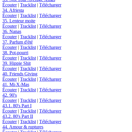
Écouter
|
Tracklist
|
Télécharger
34. Afriesta
Écouter
|
Tracklist
|
Télécharger
35. Lenteur moite
Écouter
|
Tracklist
|
Télécharger
36. Nanas
Écouter
|
Tracklist
|
Télécharger
37. Parfum d'été
Écouter
|
Tracklist
|
Télécharger
38. Pot-pourri
Écouter
|
Tracklist
|
Télécharger
39. Hippie Shit
Écouter
|
Tracklist
|
Télécharger
40. Friends Giving
Écouter
|
Tracklist
|
Télécharger
41. Mi-X-Mas
Écouter
|
Tracklist
|
Télécharger
42. 90's
Écouter
|
Tracklist
|
Télécharger
43.1. 80's Part I
Écouter
|
Tracklist
|
Télécharger
43.2. 80's Part II
Écouter
|
Tracklist
|
Télécharger
44. Amour & ruptures