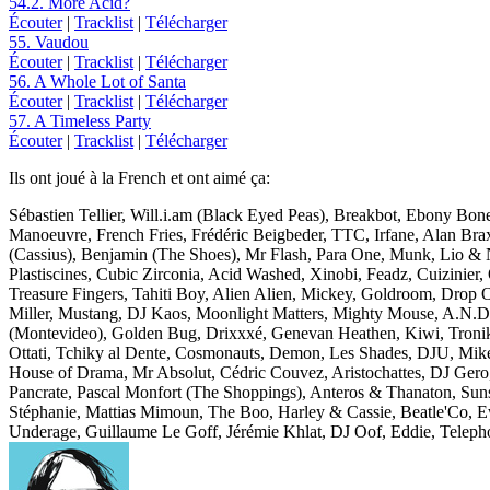
54.2. More Acid?
Écouter
|
Tracklist
|
Télécharger
55. Vaudou
Écouter
|
Tracklist
|
Télécharger
56. A Whole Lot of Santa
Écouter
|
Tracklist
|
Télécharger
57. A Timeless Party
Écouter
|
Tracklist
|
Télécharger
Ils ont joué à la French et ont aimé ça:
Sébastien Tellier, Will.i.am (Black Eyed Peas), Breakbot, Ebony Bon
Manoeuvre, French Fries, Frédéric Beigbeder, TTC, Irfane, Alan 
(Cassius), Benjamin (The Shoes), Mr Flash, Para One, Munk, Lio & 
Plastiscines, Cubic Zirconia, Acid Washed, Xinobi, Feadz, Cuizinie
Treasure Fingers, Tahiti Boy, Alien Alien, Mickey, Goldroom, Drop O
Miller, Mustang, DJ Kaos, Moonlight Matters, Mighty Mouse, A.N.D.Y
(Montevideo), Golden Bug, Drixxxé, Genevan Heathen, Kiwi, Tronik
Ottati, Tchiky al Dente, Cosmonauts, Demon, Les Shades, DJU, Mik
House of Drama, Mr Absolut, Cédric Couvez, Aristochattes, DJ Gero,
Pancrate, Pascal Monfort (The Shoppings), Anteros & Thanaton, Sunsh
Stéphanie, Mattias Mimoun, The Boo, Harley & Cassie, Beatle'Co, E
Underage, Guillaume Le Goff, Jérémie Khlat, DJ Oof, Eddie, Telep