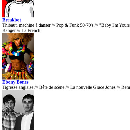
Breakbot
Thibaut, machine à danser
///
Pop & Funk 50-70's
///
"Baby I'm Your
Banger
///
La French
Ebony Bones
Tigresse anglaise
///
Bête de scène
///
La nouvelle Grace Jones
///
Remi