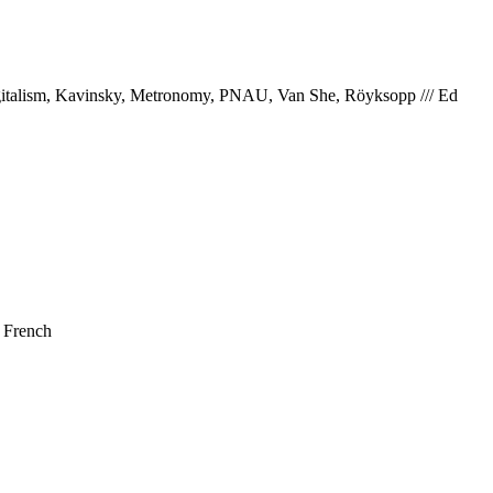
Digitalism, Kavinsky, Metronomy, PNAU, Van She, Röyksopp
///
Ed
 French