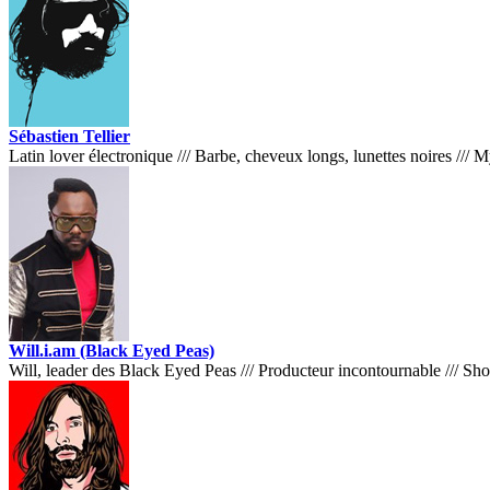
Sébastien Tellier
Latin lover électronique
///
Barbe, cheveux longs, lunettes noires
///
My
Will.i.am (Black Eyed Peas)
Will, leader des Black Eyed Peas
///
Producteur incontournable
///
Sho