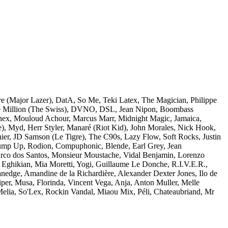
ire (Major Lazer), DatA, So Me, Teki Latex, The Magician, Philippe
uke Million (The Swiss), DVNO, DSL, Jean Nipon, Boombass
inex, Mouloud Achour, Marcus Marr, Midnight Magic, Jamaica,
e), Myd, Herr Styler, Manaré (Riot Kid), John Morales, Nick Hook,
hier, JD Samson (Le Tigre), The C90s, Lazy Flow, Soft Rocks, Justin
 Jump Up, Rodion, Compuphonic, Blende, Earl Grey, Jean
rco dos Santos, Monsieur Moustache, Vidal Benjamin, Lorenzo
Eghikian, Mia Moretti, Yogi, Guillaume Le Donche, R.I.V.E.R.,
nedge, Amandine de la Richardière, Alexander Dexter Jones, Ilo de
iper, Musa, Florinda, Vincent Vega, Anja, Anton Muller, Melle
elia, So'Lex, Rockin Vandal, Miaou Mix, Péli, Chateaubriand, Mr