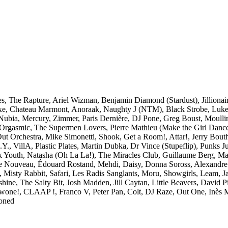
es, The Rapture, Ariel Wizman, Benjamin Diamond (Stardust), Jilliona
Braxe, Chateau Marmont, Anoraak, Naughty J (NTM), Black Strobe, L
Nubia, Mercury, Zimmer, Paris Dernière, DJ Pone, Greg Boust, Moull
r, Orgasmic, The Supermen Lovers, Pierre Mathieu (Make the Girl Danc
ut Orchestra, Mike Simonetti, Shook, Get a Room!, Attar!, Jerry Bout
., VillA, Plastic Plates, Martin Dubka, Dr Vince (Stupeflip), Punks
 Youth, Natasha (Oh La La!), The Miracles Club, Guillaume Berg, Ma
e Nouveau, Édouard Rostand, Mehdi, Daisy, Donna Soross, Alexandre 
 Misty Rabbit, Safari, Les Radis Sanglants, Moru, Showgirls, Leam, Ja
ine, The Salty Bit, Josh Madden, Jill Caytan, Little Beavers, David P
wone!, CLAAP !, Franco V, Peter Pan, Colt, DJ Raze, Out One, Inès M
honed