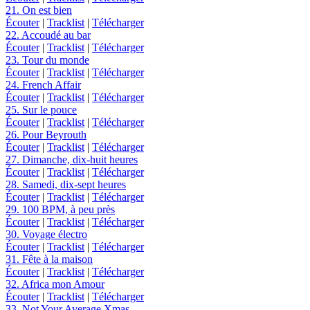
21. On est bien
Écouter
|
Tracklist
|
Télécharger
22. Accoudé au bar
Écouter
|
Tracklist
|
Télécharger
23. Tour du monde
Écouter
|
Tracklist
|
Télécharger
24. French Affair
Écouter
|
Tracklist
|
Télécharger
25. Sur le pouce
Écouter
|
Tracklist
|
Télécharger
26. Pour Beyrouth
Écouter
|
Tracklist
|
Télécharger
27. Dimanche, dix-huit heures
Écouter
|
Tracklist
|
Télécharger
28. Samedi, dix-sept heures
Écouter
|
Tracklist
|
Télécharger
29. 100 BPM, à peu près
Écouter
|
Tracklist
|
Télécharger
30. Voyage électro
Écouter
|
Tracklist
|
Télécharger
31. Fête à la maison
Écouter
|
Tracklist
|
Télécharger
32. Africa mon Amour
Écouter
|
Tracklist
|
Télécharger
33. Not Your Average Xmas